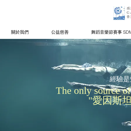
感
G
香
關於我們
公益慈善
舞蹈音樂節賽事 SDMF
經驗是
The only source of
"愛因斯坦 Al