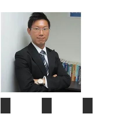
堅毅不屈
面對挑戰
激勵學員