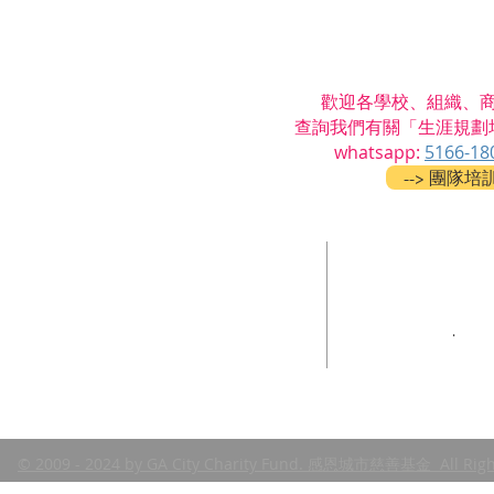
歡迎各學校、組織、
查詢我們有關
「生涯規劃
​whatsapp:
5166-18
--> 團隊培訓
官方網址 ：
傳承感恩文化
www.gacity.org
感恩城市慈善基金 GA City Charity Fund
(根據《稅務條例》第 88 條獲豁免繳稅的香港註
比賽網址 ：
冊慈善團體 91/10008)
www.hkmaa.org
.
© 2009 - 2024 by GA City Charity Fund. 感恩城市慈善基金 All Rig