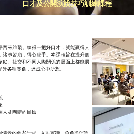
口才及公開演說技巧訓練課程
語言來維繫。練得一把好口才，就能贏得人
，諸事皆順，得心應手。本課程旨在提升個
家庭、社交和不同人際關係的層面上都能展
提升各種關係，達成心中所想。
係
象
踐個人及團體的目標
同情景的個案研習、互動實踐、角色扮演等