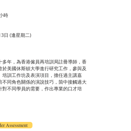
小時
月3日 (逢星期二)
十多年，為香港僱員再培訓局註冊導師，香
曾於美國休斯頓大學進行研究工作，參與及
、培訓工作坊及表演項目，擔任過主講嘉
諳不同角色關係的演說技巧，箇中接觸過大
針對不同學員的需要，作出專業的口才培
 Assessment