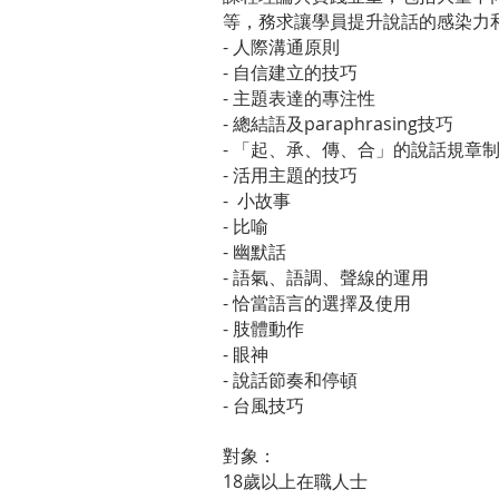
等，務求讓學員提升說話的感染力
- 人際溝通原則
- 自信建立的技巧
- 主題表達的專注性
- 總結語及paraphrasing技巧
- 「起、承、傳、合」的說話規章
- 活用主題的技巧
- 小故事
- 比喻
- 幽默話
- 語氣、語調、聲線的運用
- 恰當語言的選擇及使用
- 肢體動作
- 眼神
- 說話節奏和停頓
- 台風技巧
對象：
18歲以上在職人士