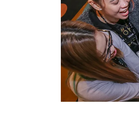
傳承感恩文化
感恩城市慈善基金 GA City Charity Fund
(根據《稅務條例》第 88 條獲豁免繳稅的香港註
冊慈善團體 91/10008)