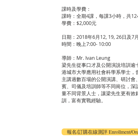
課時及學費：
課時：全期4課，每課3小時，共12
學費：$2,000元
日期：2018年6月12, 19, 26日及7
時間：晚上7:00- 10:00
導師：Mr. Ivan Leung
梁先生從事口才及公開演說培訓逾
港城市大學應用社會科學系學士，
主講過數百場的公開演講、研討會
賓、司儀及培訓師等不同崗位，深
量不同背景人士，讓梁先生更有效
訓，富有實戰經驗。
報名/訂購在線測評 Enrollment/Order