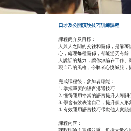
口才及公開演說技巧訓練課程
課程簡介及目標：
人與人之間的交往和關係，是靠著
心，處理每種關係，都能游刃有餘
人說話的魅力，讓你無論在工作、
現自己的風格，令聽者心悅誠服，
完成課程後，參加者應能
：
1. 掌握重要的語言溝通技巧
2. 懂得運用恰當的語言提升人際關
3. 學會有效表達自己，提升個人形
4. 有效運用語言技巧帶動他人實
課程內容
：
課程理論與實踐並重，包括大量不