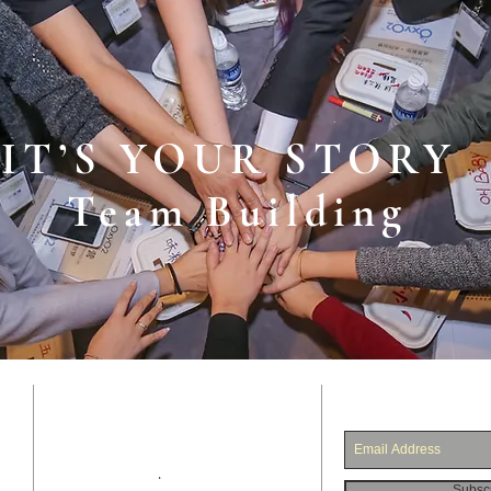
IT’S YOUR STORY
Team Building
SUBSCRIB
官方網址 ：
www.gacity.org
比賽網址 ：
www.hkmaa.org
.
Subsc