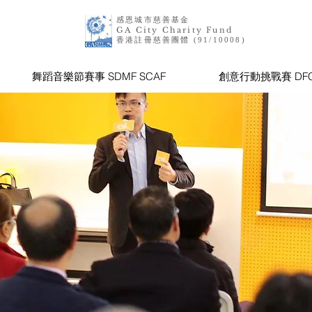
感恩城市慈善基金
GA City Charity Fund
香港註冊慈善團體 (91/10008)
舞蹈音樂節賽事 SDMF SCAF
創意行動挑戰賽 DF
ng DiSC ® 心理行為測評、企業團隊培訓及職
ley EVERYTHING DiSC
 小成功靠個人 "微軟創辦人 Bill